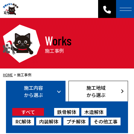
Works
施工事例
HOME
>
施工事例
施工内容
施工地域
から選ぶ
から選ぶ
すべて
鉄骨解体
木造解体
RC解体
内装解体
プチ解体
その他工事