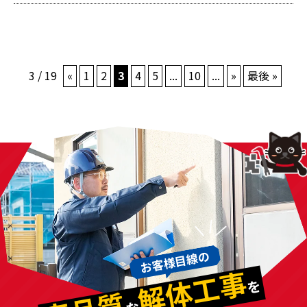
3 / 19
«
1
2
3
4
5
...
10
...
»
最後 »
お客様目線の
解体工事
を