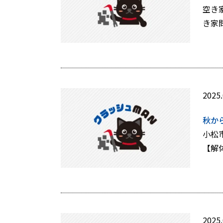
空き
き家
2025.
秋か
小松
【解
2025.